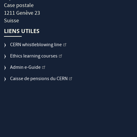
Case postale
1211 Genève 23
Suisse
LIENS UTILES
CERN whistleblowing line
Ethics learning courses
Admin e-Guide
Caisse de pensions du CERN
Sujets FAQs
OPPORTUNITÉS AU CERN
Découvrez nos opportunités sur le
site carrières