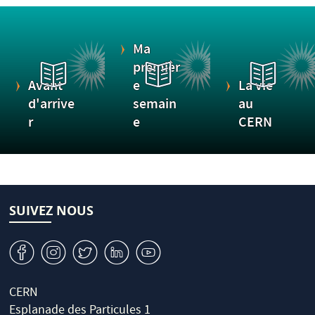
Ma
premièr
Avant
e
La vie
d'arrive
semain
au
r
e
CERN
SUIVEZ NOUS
v
J
W
M
1
CERN
Esplanade des Particules 1