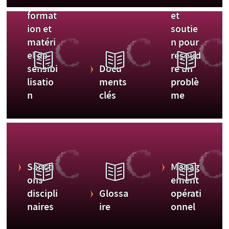
de
r aide
format
et
ion et
soutie
matéri
n pour
el de
résoud
sensibi
Docu
re un
lisatio
ments
problè
n
clés
me
Sancti
Manag
ons
ement
discipli
Glossa
opérati
naires
ire
onnel