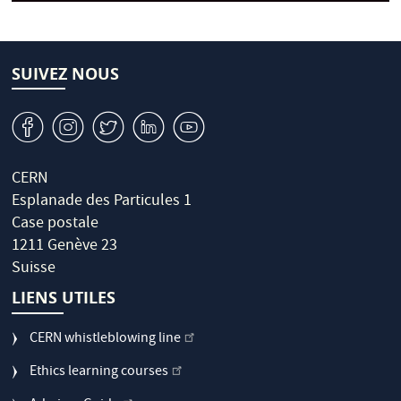
SUIVEZ NOUS
v
J
W
M
1
CERN
Esplanade des Particules 1
Case postale
1211 Genève 23
Suisse
LIENS UTILES
CERN whistleblowing line
Ethics learning courses