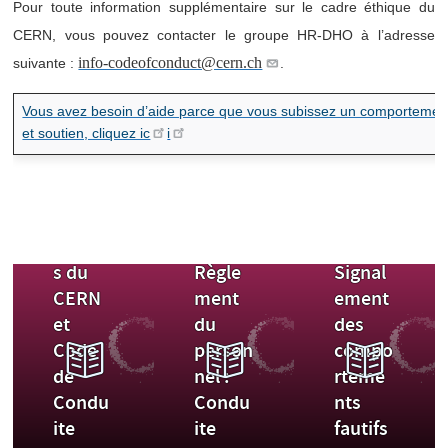
Pour toute information supplémentaire sur le cadre éthique du
CERN, vous pouvez contacter le groupe HR-DHO à l’adresse
/
/
info-codeofconduct@cern.ch
suivante :
.
Vous avez besoin d’aide parce que vous subissez un comportement i
et soutien, cliquez ic
i
Whistl
Statut
eblowi
Misc
Misc
Valeur
et
ng -
s du
Règle
Signal
CERN
ment
ement
et
du
des
Code
person
compo
de
nel :
rteme
Condu
Condu
nts
ite
ite
fautifs
Politiq