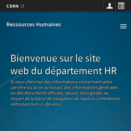
CERN
Main
Aller
au
navigation
Ressources Humaines
Tog
contenu
nav
principal
Bienvenue sur le site
web du département HR
Si vous cherchez des informations concernant votre
carrière ou la vie au travail, des informations générales
ou des documents officiels, laissez-vous guider au
moyen de la barre de navigation du haut ou commencez
votre parcours ci-dessous.